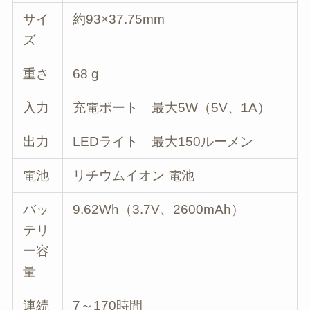
サイ
約93×37.75mm
ズ
重さ
68 g
入力
充電ポート 最大5W（5V、1A）
出力
LEDライト 最大150ルーメン
電池
リチウムイオン 電池
バッ
9.62Wh（3.7V、2600mAh）
テリ
ー容
量
連続
7～170時間